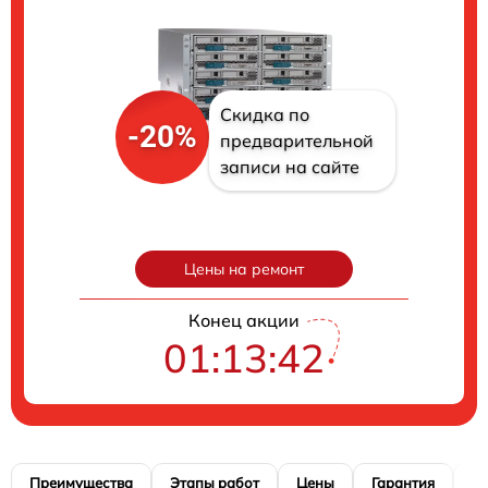
Скидка по
-20%
предварительной
записи на сайте
Цены на ремонт
Конец акции
01:13:41
Преимущества
Этапы работ
Цены
Гарантия
М