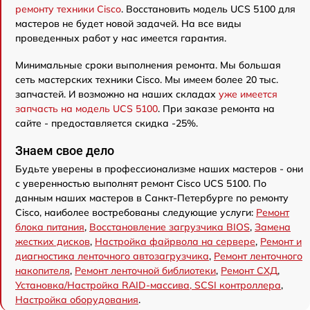
ремонту техники Cisco
. Восстановить модель UCS 5100 для
мастеров не будет новой задачей. На все виды
проведенных работ у нас имеется гарантия.
Минимальные сроки выполнения ремонта. Мы большая
сеть мастерских техники Cisco. Мы имеем более 20 тыс.
запчастей. И возможно на наших складах
уже имеется
запчасть на модель UCS 5100
. При заказе ремонта на
сайте - предоставляется скидка -25%.
Знаем свое дело
Будьте уверены в профессионализме наших мастеров - они
с уверенностью выполнят ремонт Cisco UCS 5100. По
данным наших мастеров в Санкт-Петербурге по ремонту
Cisco, наиболее востребованы следующие услуги:
Ремонт
блока питания
,
Восстановление загрузчика BIOS
,
Замена
жестких дисков
,
Настройка файрвола на сервере
,
Ремонт и
диагностика ленточного автозагрузчика
,
Ремонт ленточного
накопителя
,
Ремонт ленточной библиотеки
,
Ремонт СХД
,
Установка/Настройка RAID-массива, SCSI контроллера
,
Настройка оборудования
.