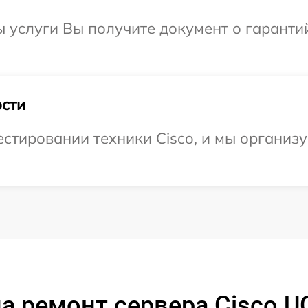
ы услуги Вы получите документ о гарант
сти
стировании техники Cisco, и мы организу
а ремонт сервера Cisco U