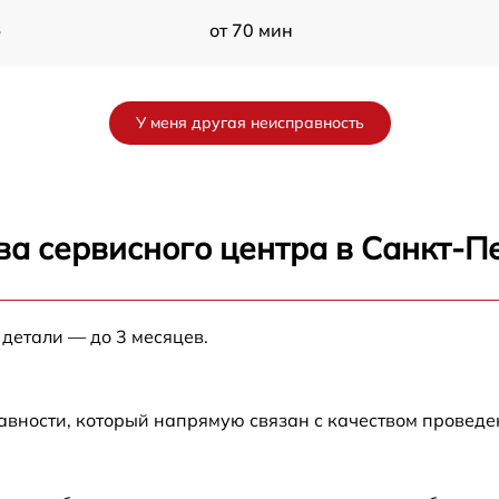
8
от 70 мин
от 60 мин
У меня другая неисправность
от 90 мин
от 70 мин
ва сервисного центра в Санкт-П
от 90 мин
 детали — до 3 месяцев.
от 100 мин
от 80 мин
авности, который напрямую связан с качеством провед
от 70 мин