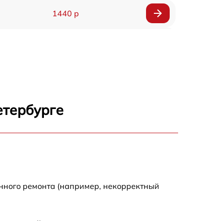
1440 р
1920 р
1440 р
1440 р
етербурге
1920 р
4500 р
4000 р
енного ремонта (например, некорректный
3200 р