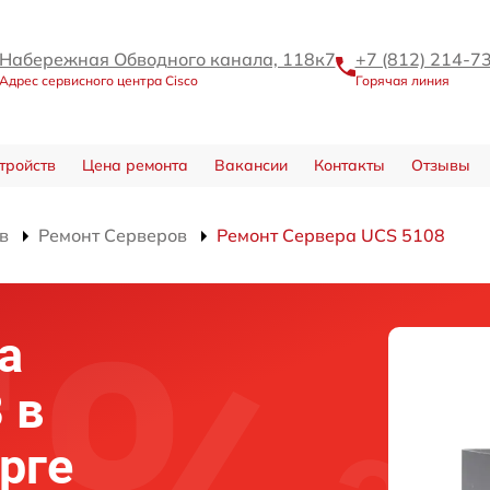
Набережная Обводного канала, 118к7
+7 (812) 214-7
Адрес сервисного центра Cisco
Горячая линия
тройств
Цена ремонта
Вакансии
Контакты
Отзывы
в
Ремонт Серверов
Ремонт Сервера UCS 5108
а
 в
рге