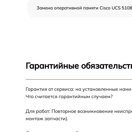
Замена оперативной памяти Cisco UCS 510
Прошивка BIOS Cisco UCS 5108
Замена северного моста Cisco UCS 5108
Установка/Настройка RAID-массива, SCSI
контроллера Cisco UCS 5108
Гарантийные обязательст
Восстановление загрузчика BIOS Cisco UCS
5108
Гарантия от сервиса: на установленные нами
Ремонт СХД Cisco UCS 5108
Что считается гарантийным случаем?
Ремонт ленточной библиотеки Cisco UCS
5108
Для работ: Повторное возникновение неиспр
монтаж запчасти).
Ремонт ленточного накопителя Cisco UCS
5108