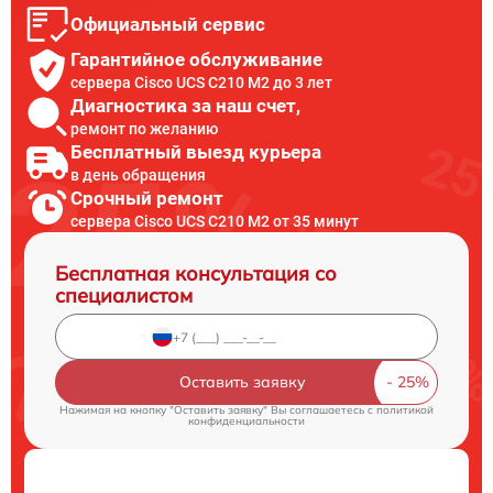
Официальный сервис
Гарантийное обслуживание
сервера Cisco UCS C210 M2 до 3 лет
Диагностика за наш счет,
ремонт по желанию
Бесплатный выезд курьера
в день обращения
Срочный ремонт
сервера Cisco UCS C210 M2 от 35 минут
Бесплатная консультация со
специалистом
Оставить заявку
Нажимая на кнопку "Оставить заявку" Вы соглашаетесь c
политикой
конфиденциальности