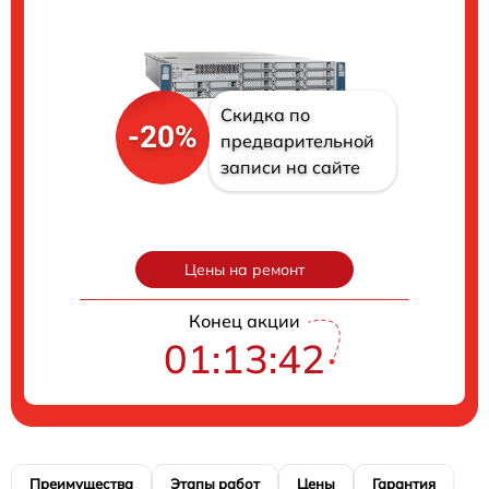
Скидка по
-20%
предварительной
записи на сайте
Цены на ремонт
Конец акции
01:13:41
Преимущества
Этапы работ
Цены
Гарантия
М