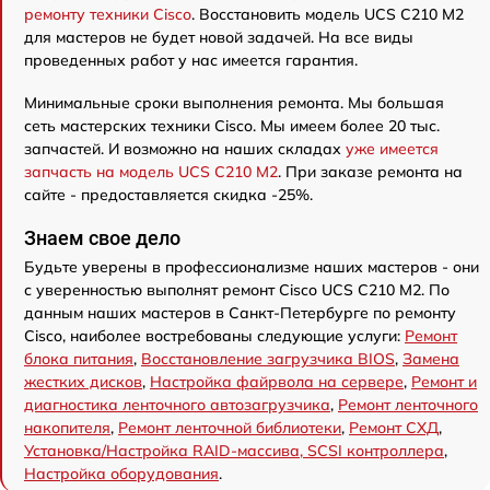
ремонту техники Cisco
. Восстановить модель UCS C210 M2
для мастеров не будет новой задачей. На все виды
проведенных работ у нас имеется гарантия.
Минимальные сроки выполнения ремонта. Мы большая
сеть мастерских техники Cisco. Мы имеем более 20 тыс.
запчастей. И возможно на наших складах
уже имеется
запчасть на модель UCS C210 M2
. При заказе ремонта на
сайте - предоставляется скидка -25%.
Знаем свое дело
Будьте уверены в профессионализме наших мастеров - они
с уверенностью выполнят ремонт Cisco UCS C210 M2. По
данным наших мастеров в Санкт-Петербурге по ремонту
Cisco, наиболее востребованы следующие услуги:
Ремонт
блока питания
,
Восстановление загрузчика BIOS
,
Замена
жестких дисков
,
Настройка файрвола на сервере
,
Ремонт и
диагностика ленточного автозагрузчика
,
Ремонт ленточного
накопителя
,
Ремонт ленточной библиотеки
,
Ремонт СХД
,
Установка/Настройка RAID-массива, SCSI контроллера
,
Настройка оборудования
.