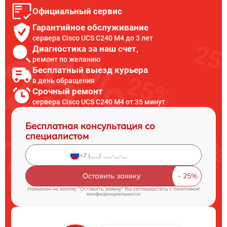
Официальный сервис
Гарантийное обслуживание
сервера Cisco UCS C240 M4 до 3 лет
Диагностика за наш счет,
ремонт по желанию
Бесплатный выезд курьера
в день обращения
Срочный ремонт
сервера Cisco UCS C240 M4 от 35 минут
Бесплатная консультация со
специалистом
Оставить заявку
Нажимая на кнопку "Оставить заявку" Вы соглашаетесь c
политикой
конфиденциальности