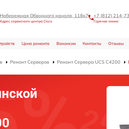
Набережная Обводного канала, 118к7
+7 (812) 214-7
Адрес сервисного центра Cisco
Горячая линия
тройств
Цена ремонта
Вакансии
Контакты
Отзывы
в
Ремонт Серверов
Ремонт Сервера UCS C4200
инской
00