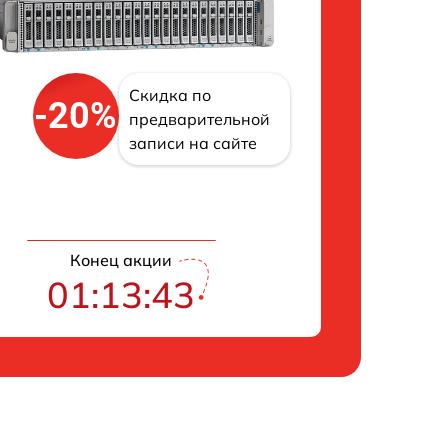
Скидка по
-20%
предварительной
записи на сайте
Конец акции
01:13:42