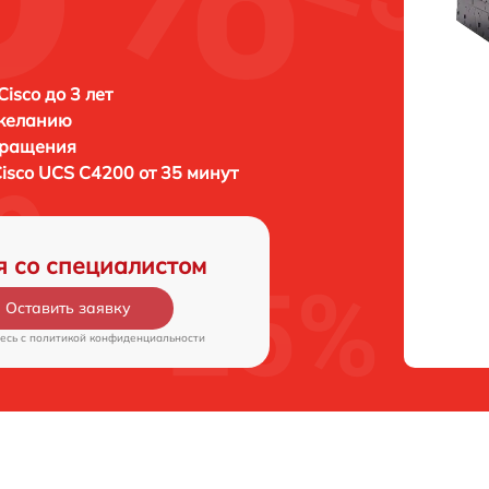
isco до 3 лет
 желанию
бращения
isco UCS C4200 от 35 минут
я со специалистом
Оставить заявку
есь c
политикой конфиденциальности