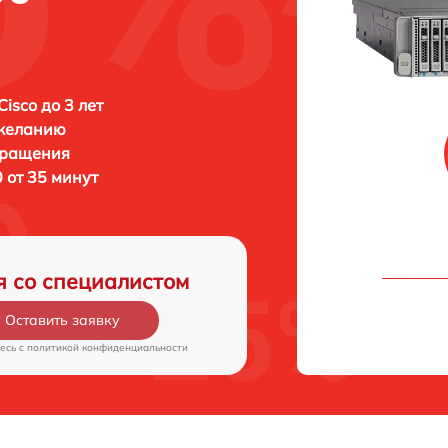
isco до 3 лет
 желанию
бращения
 от 35 минут
я со специалистом
Оставить заявку
есь c
политикой конфиденциальности